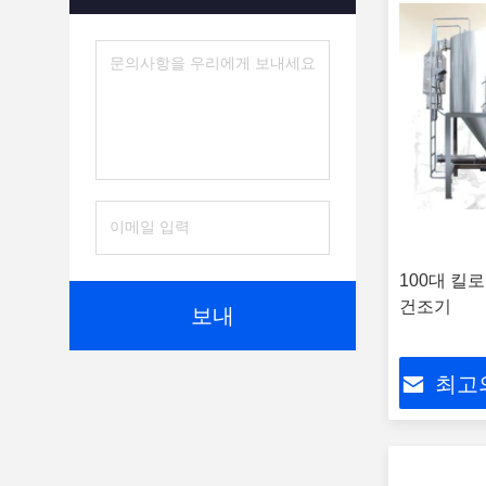
100대 킬
건조기
보내
최고