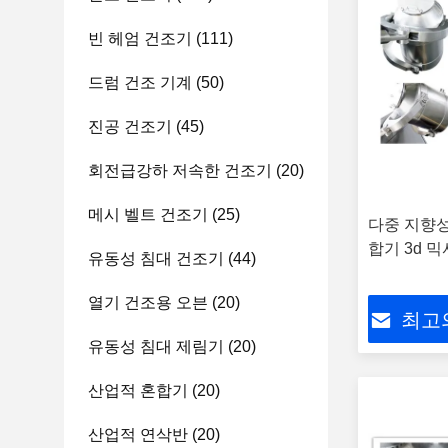
빈 헤엄 건조기
(111)
드럼 건조 기계
(50)
진공 건조기
(45)
회전급강하 저속한 건조기
(20)
메시 벨트 건조기
(25)
다중 지향성인
합기 3d 믹
유동성 침대 건조기
(44)
열기 건조용 오븐
(20)
최고
유동성 침대 제림기
(20)
산업적 혼합기
(20)
산업적 연삭반
(20)