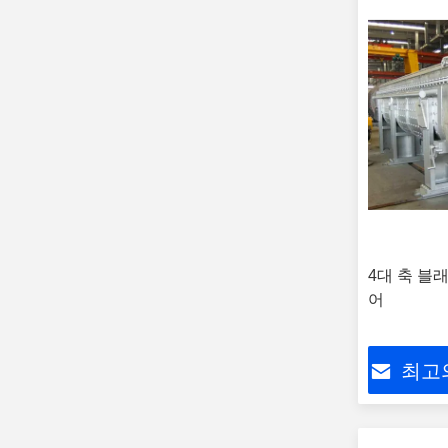
4대 축 블
어
최고