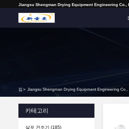
Jiangsu Shengman Drying Equipment Engineering Co., 
집
>
Jiangsu Shengman Drying Equipment Engineering C
카테고리
살포 건조기
(185)