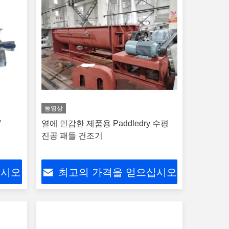
동영상
/
열에 민감한 제품용 Paddledry 수평
진공 패들 건조기
십시오
최고의 가격을 얻으십시오