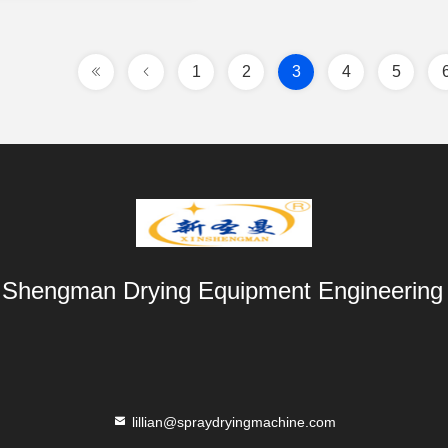
1
2
3
4
5
 Shengman Drying Equipment Engineering 
lillian@spraydryingmachine.com