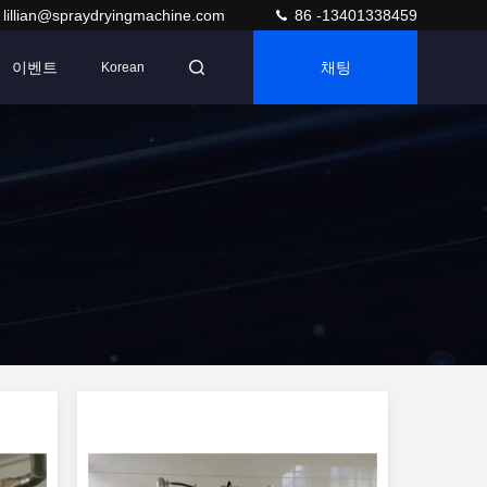
lillian@spraydryingmachine.com
86 -13401338459
이벤트
채팅
Korean