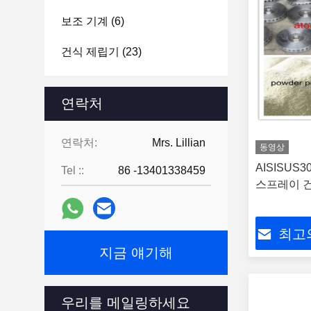
보조 기계
(6)
건식 제립기
(23)
연락처
연락처:
Mrs. Lillian
동영상
AISISUS3
Tel ::
86 -13401338459
스프레이 
최고
지금 얘기해
우리를 메일링하세요