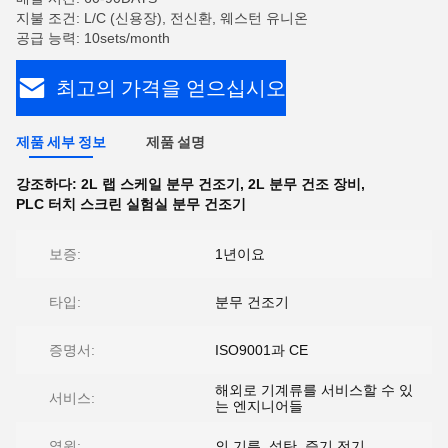
지불 조건: L/C (신용장), 전신환, 웨스턴 유니온
공급 능력: 10sets/month
최고의 가격을 얻으십시오
제품 세부 정보
제품 설명
강조하다:
2L 랩 스케일 분무 건조기
,
2L 분무 건조 장비
,
PLC 터치 스크린 실험실 분무 건조기
보증:
1년이요
타입:
분무 건조기
증명서:
ISO9001과 CE
해외로 기계류를 서비스할 수 있
서비스:
는 엔지니어들
열원:
의 기름, 석탄, 증기 전기