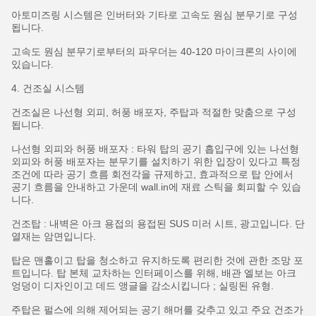
아토미즈링 시스템은 인버터와 기타로 고속도 원심 분무기로 구성
됩니다.
고속도 원심 분무기로부터의 파우더는 40-120 마이크론의 사이에
있습니다.
4. 건조실 시스템
건조실은 나선형 외피, 허풍 배포자, 주탑과 적절한 맞춤으로 구성
됩니다.
나선형 외피와 허풍 배포자 : 타워 탑의 공기 흡입구에 있는 나선형
외피와 허풍 배포자는 분무기를 설치하기 위한 입장이 있다고 특정
조건에 따라 공기 흐름 회전각을 규제하고, 효과적으로 탑 안에서
공기 흐름을 안내하고 가운데 wall.in에 재료 스틱을 회피할 수 있습
니다.
건조탑 : 내벽은 아크 용접의 용접된 SUS 미러 시트, 광고입니다. 단
열재는 암면입니다.
탑은 맨홀이고 탑을 청소하고 유지하도록 편리한 것에 관한 조망 포
트입니다. 탑 본체 교차하는 인터페이스를 위해, 배관 엘보는 아크
엉덩이 디자인이고 데드 앵글을 감소시킵니다 ; 실링된 유형.
주탑은 펄스에 의해 제어되는 공기 해머를 갖추고 있고 주요 건조가