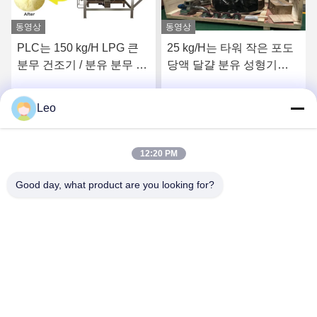
동영상
동영상
PLC는 150 kg/H LPG 큰
25 kg/H는 타워 작은 포도
분무 건조기 / 분유 분무 건
당액 달걀 분유 성형기
조기를 제어합니다
36KW를 말리는 것 분사합
니다
Leo
시
최고의 가격을 얻으십시
최고의 가격을 얻으십시
오
오
12:20 PM
Good day, what product are you looking for?
Jiangsu Shengman Drying Equipment
Engineering Co., Ltd
lillian@spraydryingmachine.com
86 -13401338459