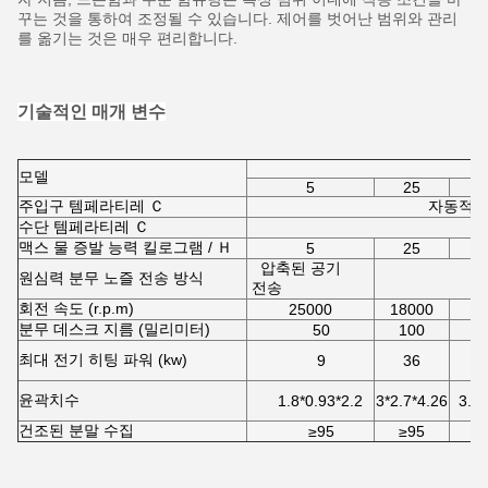
꾸는 것을 통하여 조정될 수 있습니다. 제어를 벗어난 범위와 관리
를 옮기는 것은 매우 편리합니다.
기술적인 매개 변수
모델
5
25
주입구 템페라티레 Ｃ
자동적으로
수단 템페라티레 Ｃ
맥스 물 증발 능력 킬로그램 / Ｈ
5
25
압축된 공기
원심력 분무 노즐 전송 방식
전송
회전 속도 (r.p.m)
25000
18000
1
분무 데스크 지름 (밀리미터)
50
100
최대 전기 히팅 파워 (kw)
9
36
윤곽치수
1.8*0.93*2.2
3*2.7*4.26
3.7*
건조된 분말 수집
≥95
≥95