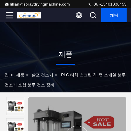
lillian@spraydryingmachine.com
86 -13401338459
채팅
제품
집
>
제품
>
살포 건조기
>
PLC 터치 스크린 2L 랩 스케일 분무
건조기 소형 분무 건조 장비