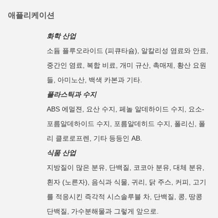
애플리케이션
화학 산업
소듐 플루오라이드 (피큐타슘), 알칼리성 염료와 안료,
중간인 염료, 복합 비료, 개미 규산, 촉매제, 황산 요원
들, 아미노산, 백색 카본과 기타.
플라스틱과 수지
ABS 에멀젼, 요산 수지, 페놀 알데하이드 수지, 요소-
포름알데하이드 수지, 포름알데히드 수지, 폴리신, 폴
리 클로로프렌, 기타 등등인 AB.
식품 산업
지방질이 많은 분유, 단백질, 코코아 분유, 대체 분유,
흰자 (노른자), 음식과 식물, 귀리, 닭 주스, 커피, 고기
를 적응시킨 즉각적 시스솔루블 차, 단백질, 콩, 땅콩
단백질, 가수분해물과 그렇게 앞으로.