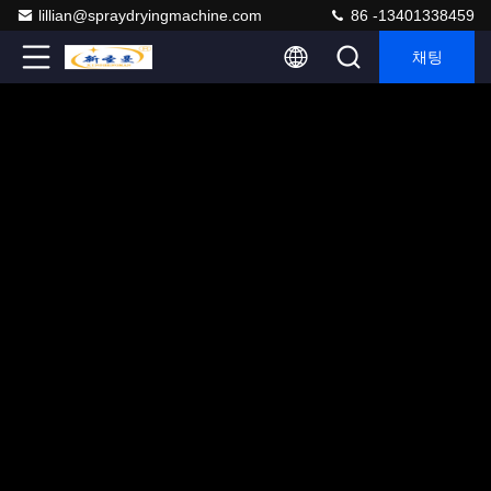
lillian@spraydryingmachine.com
86 -13401338459
채팅