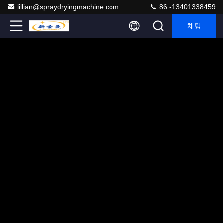
lillian@spraydryingmachine.com
86 -13401338459
채팅